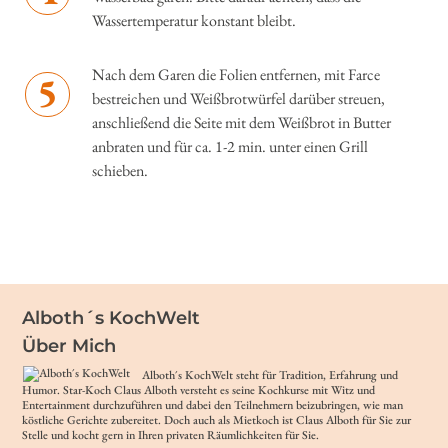
Wassertemperatur konstant bleibt.
Nach dem Garen die Folien entfernen, mit Farce
5
bestreichen und Weißbrotwürfel darüber streuen,
anschließend die Seite mit dem Weißbrot in Butter
anbraten und für ca. 1-2 min. unter einen Grill
schieben.
Alboth´s KochWelt
Über Mich
Alboth´s KochWelt steht für Tradition, Erfahrung und
Humor. Star-Koch Claus Alboth versteht es seine Kochkurse mit Witz und
Entertainment durchzuführen und dabei den Teilnehmern beizubringen, wie man
köstliche Gerichte zubereitet. Doch auch als Mietkoch ist Claus Alboth für Sie zur
Stelle und kocht gern in Ihren privaten Räumlichkeiten für Sie.