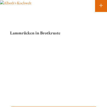
+
HOME
CLAUS ALBOTH
START
KOCHKURSE
Lammrücken in Brotkruste
MIETKOCH
LEISTUNGEN
KONTAKT/BUCHEN
IMPRESSUM